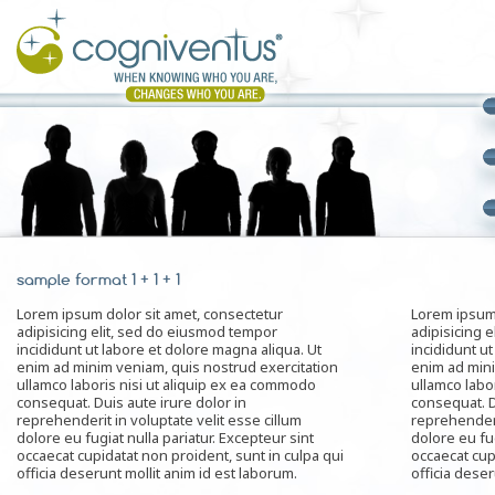
sample format 1 + 1 + 1
Lorem ipsum dolor sit amet, consectetur
Lorem ipsum 
adipisicing elit, sed do eiusmod tempor
adipisicing 
incididunt ut labore et dolore magna aliqua. Ut
incididunt u
enim ad minim veniam, quis nostrud exercitation
enim ad mini
ullamco laboris nisi ut aliquip ex ea commodo
ullamco labo
consequat. Duis aute irure dolor in
consequat. D
reprehenderit in voluptate velit esse cillum
reprehenderi
dolore eu fugiat nulla pariatur. Excepteur sint
dolore eu fug
occaecat cupidatat non proident, sunt in culpa qui
occaecat cup
officia deserunt mollit anim id est laborum.
officia deser